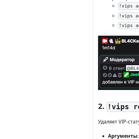
!vips a
!vips a
!vips a
2.
!vips r
Удаляет VIP-стат
Аргументы
: