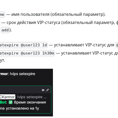
— имя пользователя (обязательный параметр).
me
— срок действия VIP-статуса (обязательный параметр,
е
).
add
— устанавливает VIP-статус для
etexpire @user123 1d
— устанавливает VIP-статус 
etexpire @user123 1h30m
ут.