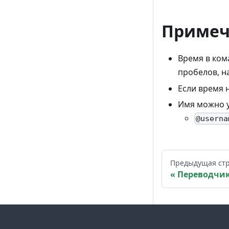
Примеч
Время в ко
пробелов, 
Если время 
Имя можно у
@userna
Предыдущая ст
Переводчи