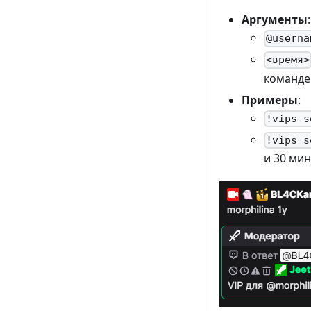
Аргументы
:
@userna
<время>
команд
Примеры
:
!vips s
!vips s
и 30 мин