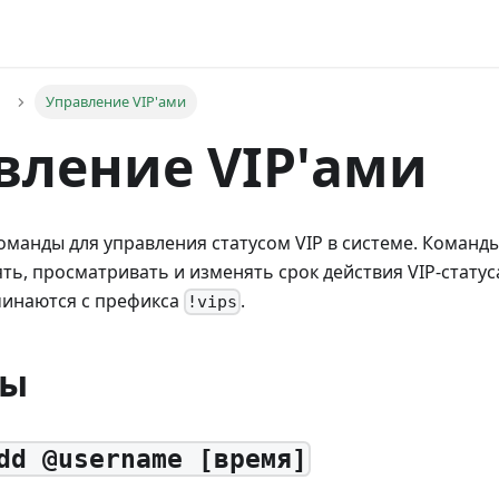
Управление VIP'ами
вление VIP'ами
манды для управления статусом VIP в системе. Команд
ять, просматривать и изменять срок действия VIP-статус
чинаются с префикса
.
!vips
ды
dd @username [время]