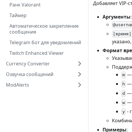
Добавляет VIP-с
Ранк Valorant
Таймер
Аргументы
:
@userna
Автоматическое закрепление
сообщения
[время]
указано,
Telegram бот для уведомлений
Формат вр
Twitch Enhanced Viewer
Указывае
Currency Converter
Поддерж
Озвучка сообщений
— 
m
— 
h
ModAlerts
— 
d
— 
w
- 
y
Комбини
Примеры
: