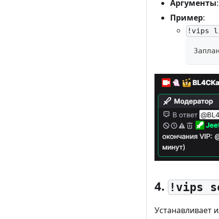
Аргументы
Пример
:
!vips l
Запла
4.
!vips s
Устанавливает и