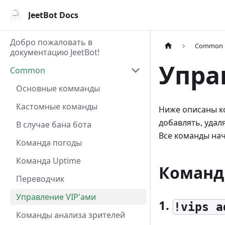
JeetBot Docs
Добро пожаловать в
Common
документацию JeetBot!
Упра
Common
Основные комманды
Кастомные команды
Ниже описаны ко
добавлять, удал
В случае бана бота
Все команды на
Команда погоды
Команда Uptime
Коман
Переводчик
Управление VIP'ами
1.
!vips a
Команды анализа зрителей