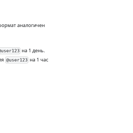
 формат аналогичен
на 1 день.
@user123
для
на 1 час
@user123