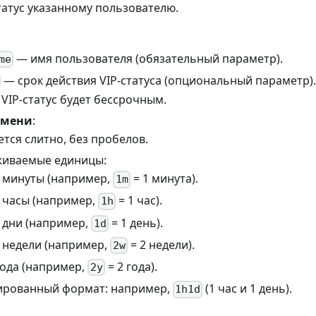
татус указанному пользователю.
— имя пользователя (обязательный параметр).
me
— срок действия VIP-статуса (опциональный параметр).
 VIP-статус будет бессрочным.
емени
:
тся слитно, без пробелов.
иваемые единицы:
минуты (например,
= 1 минута).
1m
часы (например,
= 1 час).
1h
дни (например,
= 1 день).
1d
недели (например,
= 2 недели).
2w
года (например,
= 2 года).
2y
рованный формат: например,
(1 час и 1 день).
1h1d