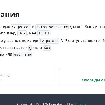
ания
мандах
и
должно быть указа
!vips add
!vips setexpire
например,
, а не
).
1h1d
1h 1d
не указано в команде
, VIP-статус становится
!vips add
казывать как с
так и
.
@
без
или
me
username
раница
к
Команды ан
Copyright © 2025 Developed by
Alexue4