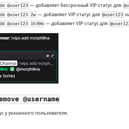
— добавляет бессрочный VIP-статус для
dd @user123
@u
— добавляет VIP-статус для
на
dd @user123 2w
@user123
— добавляет VIP-статус для
dd @user123 1h30m
@user12
emove @username
ус у указанного пользователя.