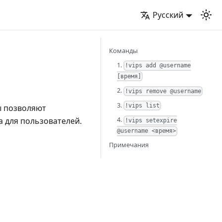
Русский
Команды
1.
!vips add @username
[время]
2.
!vips remove @username
3.
!vips list
ы позволяют
4.
а для пользователей.
!vips setexpire
@username <время>
Примечания