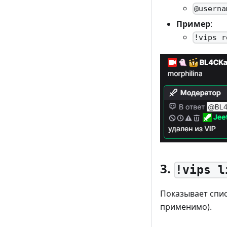
@userna
Пример
:
!vips r
3.
!vips l
Показывает спис
применимо).