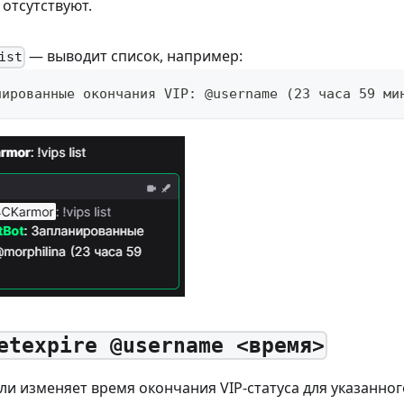
: отсутствуют.
— выводит список, например:
ist
нированные окончания VIP: @username (23 часа 59 ми
etexpire @username <время>
ли изменяет время окончания VIP-статуса для указанног